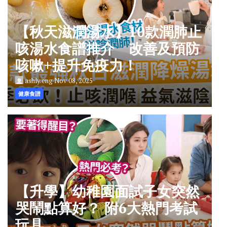
【秋天滋潤湯水】10款潤肺止
咳湯水食譜推介 改善及預防
咳嗽+提升免疫力！
ashly.eng
Nov 08, 2025
健康食譜
【升學】幼稚園面試子女突然
哭鬧點算好？ 附6大熱門考試
玩具