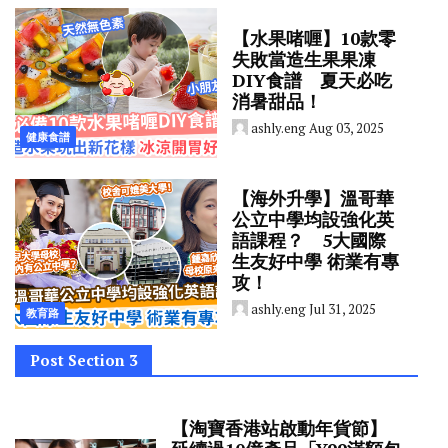
【水果啫喱】10款零
失敗當造生果果凍
DIY食譜 夏天必吃
消暑甜品！
ashly.eng
Aug 03, 2025
健康食譜
【海外升學】溫哥華
公立中學均設強化英
語課程？ 5大國際
生友好中學 術業有專
攻！
ashly.eng
Jul 31, 2025
教育路
Post Section 3
【淘寶香港站啟動年貨節】