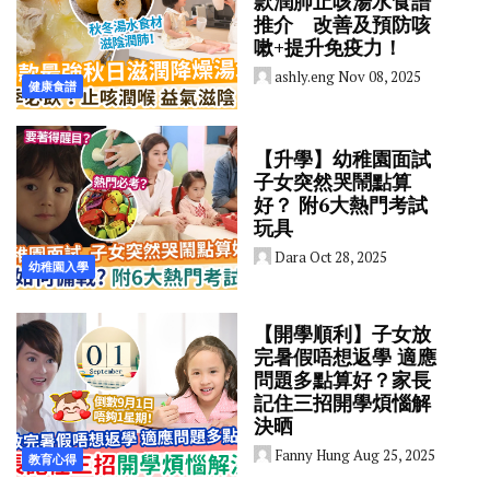
款潤肺止咳湯水食譜
推介 改善及預防咳
嗽+提升免疫力！
ashly.eng
Nov 08, 2025
健康食譜
【升學】幼稚園面試
子女突然哭鬧點算
好？ 附6大熱門考試
玩具
Dara
Oct 28, 2025
幼稚園入學
【開學順利】子女放
完暑假唔想返學 適應
問題多點算好？家長
記住三招開學煩惱解
決晒
Fanny Hung
Aug 25, 2025
教育心得