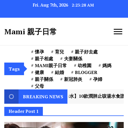
Fri. Aug 7th, 2026
2:23:30 AM
Mami 親子日常
懷孕
育兒
親子好去處
親子相處
夫妻關係
MAMI親子日常
幼稚園
媽媽
Tags
健康
結婚
BLOGGER
親子關係
新冠肺炎
孕婦
父母
天滋潤湯水】10款潤肺止咳湯水食譜推介 改善及預防咳嗽+提
BREAKING NEWS
Header Post 1