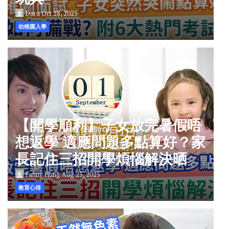
Dara
Oct 28, 2025
幼稚園入學
【開學順利】子女放完暑假唔
想返學 適應問題多點算好？家
長記住三招開學煩惱解決晒
Fanny Hung
Aug 25, 2025
教育心得