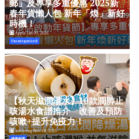
郵」及專享多重優惠 2025新
春年貨懶人包 新年「煥」新好
時機！
Apple
Jan 09, 2026
Uncategorized
【秋天滋潤湯水】10款潤肺止
咳湯水食譜推介 改善及預防
咳嗽+提升免疫力！
ashly.eng
Nov 08, 2025
健康食譜