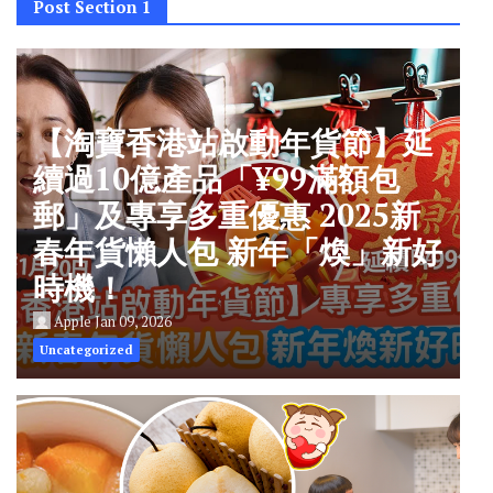
Post Section 1
【淘寶香港站啟動年貨節】延
續過10億產品「¥99滿額包
郵」及專享多重優惠 2025新
春年貨懶人包 新年「煥」新好
時機！
Apple
Jan 09, 2026
Uncategorized