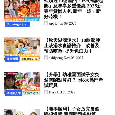
延續過10億產品「¥99滿額包
郵」及專享多重優惠 2025新
春年貨懶人包 新年「煥」新
好時機！
Apple
Jan 09, 2026
Uncategorized
【秋天滋潤湯水】10款潤肺
止咳湯水食譜推介 改善及
預防咳嗽+提升免疫力！
ashly.eng
Nov 08, 2025
健康食譜
【升學】幼稚園面試子女突
然哭鬧點算好？ 附6大熱門考
試玩具
Dara
Oct 28, 2025
幼稚園入學
【開學順利】子女放完暑假
唔想返學 適應問題多點算