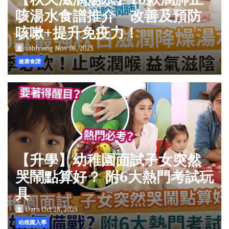
咳湯水食譜推介 改善及預防
咳嗽+提升免疫力！
ashly.eng
Nov 08, 2025
健康食譜
【升學】幼稚園面試子女突然
哭鬧點算好？ 附6大熱門考試玩
具
Dara
Oct 28, 2025
幼稚園入學