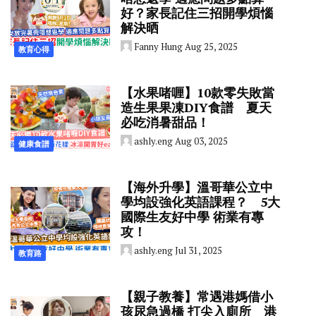
好？家長記住三招開學煩惱
解決晒
Fanny Hung
Aug 25, 2025
教育心得
【水果啫喱】10款零失敗當
造生果果凍DIY食譜 夏天
必吃消暑甜品！
ashly.eng
Aug 03, 2025
健康食譜
【海外升學】溫哥華公立中
學均設強化英語課程？ 5大
國際生友好中學 術業有專
攻！
ashly.eng
Jul 31, 2025
教育路
【親子教養】常遇港媽借小
孩尿急過橋 打尖入廁所 港