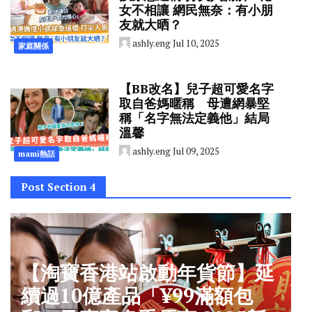
女不相讓 網民無奈：有小朋
友就大晒？
ashly.eng
Jul 10, 2025
家庭關係
【BB改名】兒子超可愛名字
取自爸媽暱稱 母遭網暴堅
稱「名字無法定義他」結局
溫馨
ashly.eng
Jul 09, 2025
mami熱話
Post Section 4
【淘寶香港站啟動年貨節】延
續過10億產品「¥99滿額包