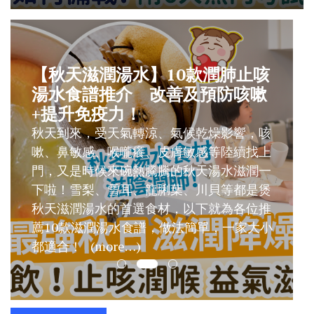
【升學】幼稚園面試子女突然哭
鬧點算好？ 附6大熱門考試玩具
每年11月是幼稚園K1（幼兒班）面試季節，
面對小朋友人生第一個入學面試，身為家長
一定希望小朋友正常發揮！老師除了提出問
題和任務外，亦會從旁觀察孩子和家長的言
行和溝通能力，只要預先做好準備，小朋友
必定應付自如。 (more…)