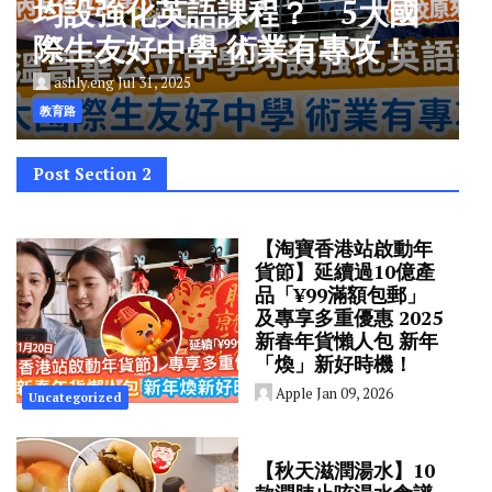
均設強化英語課程？ 5大國
際生友好中學 術業有專攻！
ashly.eng
Jul 31, 2025
教育路
Post Section 2
【淘寶香港站啟動年
貨節】延續過10億產
品「¥99滿額包郵」
及專享多重優惠 2025
新春年貨懶人包 新年
「煥」新好時機！
Apple
Jan 09, 2026
Uncategorized
【秋天滋潤湯水】10