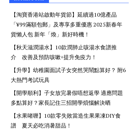
【淘寶香港站啟動年貨節】延續過10億產品
「¥99滿額包郵」及專享多重優惠 2025新春年
貨懶人包 新年「煥」新好時機！
【秋天滋潤湯水】10款潤肺止咳湯水食譜推
介 改善及預防咳嗽+提升免疫力！
【升學】幼稚園面試子女突然哭鬧點算好？ 附6
大熱門考試玩具
【開學順利】子女放完暑假唔想返學 適應問題
多點算好？家長記住三招開學煩惱解決晒
【水果啫喱】10款零失敗當造生果果凍DIY食
譜 夏天必吃消暑甜品！