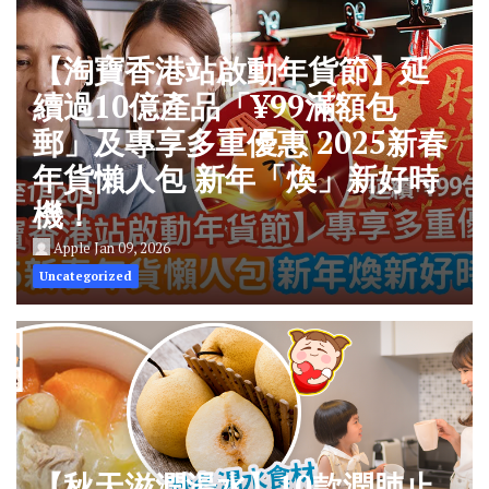
【淘寶香港站啟動年貨節】延
續過10億產品「¥99滿額包
郵」及專享多重優惠 2025新春
年貨懶人包 新年「煥」新好時
機！
Apple
Jan 09, 2026
Uncategorized
【秋天滋潤湯水】10款潤肺止