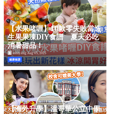
【水果啫喱】10款零失敗當造
生果果凍DIY食譜 夏天必吃
消暑甜品！
ashly.eng
Aug 03, 2025
健康食譜
【海外升學】溫哥華公立中學