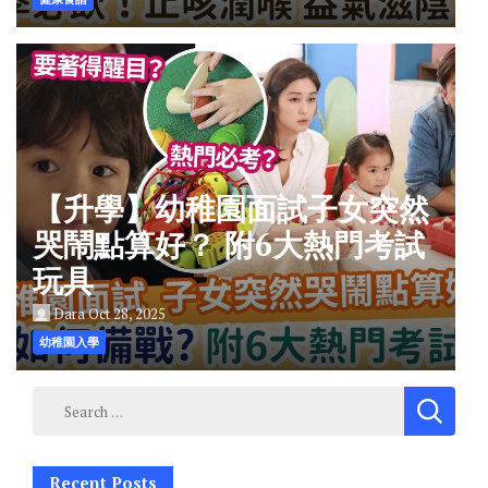
【升學】幼稚園面試子女突然
哭鬧點算好？ 附6大熱門考試
玩具
Dara
Oct 28, 2025
幼稚園入學
Search
for:
Recent Posts